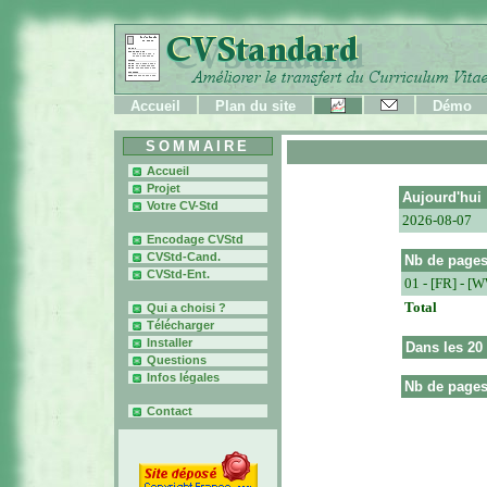
Accueil
Plan du site
Démo
SOMMAIRE
Accueil
Projet
Aujourd'hui
Votre CV-Std
2026-08-07
Encodage CVStd
CVStd-Cand.
Nb de pages
CVStd-Ent.
01 - [FR] - 
Total
Qui a choisi ?
Télécharger
Installer
Dans les 20 
Questions
Infos légales
Nb de pages
Contact