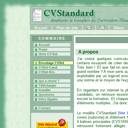
Accueil
Plan du site
Démo
SOMMAIRE
Accueil
Projet
A propos
Votre CV-Std
J'ai croisé quelques curricu
certains essayent de créer d
Encodage CVStd
Très bien ! Et que fait-on av
CVStd-Cand.
grand nombre ? A mon sens aucu
CVStd-Ent.
exploitable par un logiciel ex
une norme et le moyen de l'exp
Qui a choisi ?
Télécharger
En regardant sur internet la p
Installer
candidats, on retrouve essent
Questions
encore la formation. Et chaque
Infos légales
d'éléments multiples. J'ai donc
Contact
Le modèle CVStandard (
Voir 
zones (subzone) et d'élément f
4 balises principales (CVSTAN
retrouvent fortement allégés